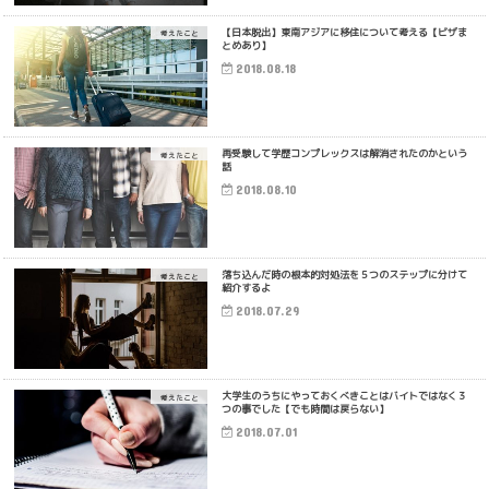
【日本脱出】東南アジアに移住について考える【ビザま
考えたこと
とめあり】
2018.08.18
再受験して学歴コンプレックスは解消されたのかという
考えたこと
話
2018.08.10
落ち込んだ時の根本的対処法を５つのステップに分けて
考えたこと
紹介するよ
2018.07.29
大学生のうちにやっておくべきことはバイトではなく３
考えたこと
つの事でした【でも時間は戻らない】
2018.07.01