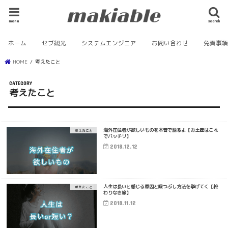
menu
search
ホーム
セブ観光
システムエンジニア
お問い合わせ
免責事
HOME
考えたこと
考えたこと
海外在住者が欲しいものを本音で語るよ【お土産はこれ
考えたこと
でバッチリ】
2018.12.12
人生は長いと感じる原因と暇つぶし方法を挙げてく【終
考えたこと
わりなき旅】
2018.11.12