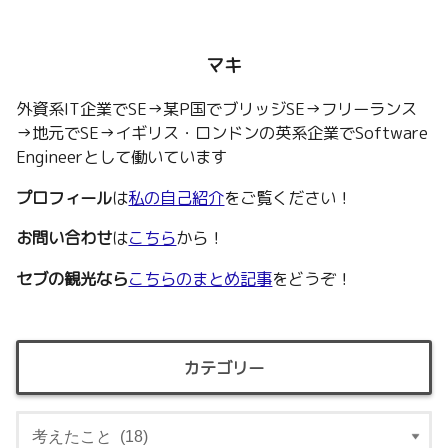
マキ
外資系IT企業でSE→某P国でブリッジSE→フリーランス
→地元でSE→イギリス・ロンドンの英系企業でSoftware
Engineerとして働いています
プロフィール
は
私の自己紹介
をご覧ください！
お問い合わせ
は
こちら
から！
セブの観光なら
こちらのまとめ記事
をどうぞ！
カテゴリー