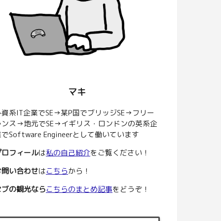
マキ
外資系IT企業でSE→某P国でブリッジSE→フリー
ランス→地元でSE→イギリス・ロンドンの英系企
でSoftware Engineerとして働いています
プロフィール
は
私の自己紹介
をご覧ください！
お問い合わせ
は
こちら
から！
セブの観光なら
こちらのまとめ記事
をどうぞ！