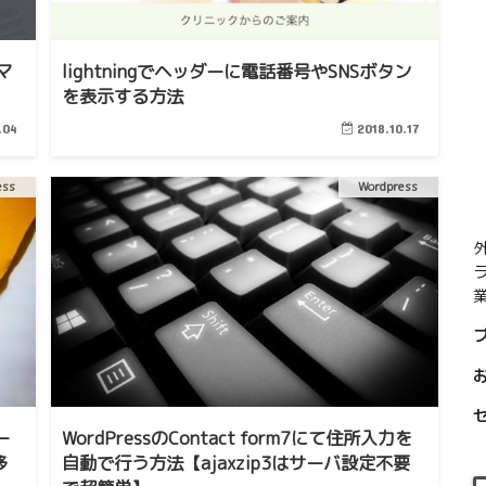
マ
lightningでヘッダーに電話番号やSNSボタン
を表示する方法
.04
2018.10.17
ess
Wordpress
業
ー
WordPressのContact form7にて住所入力を
移
自動で行う方法【ajaxzip3はサーバ設定不要