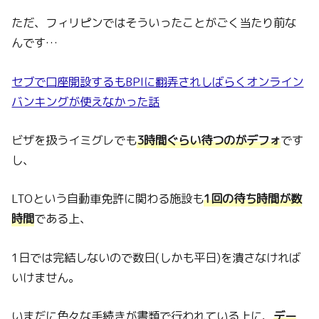
ただ、フィリピンではそういったことがごく当たり前な
んです…
セブで口座開設するもBPIに翻弄されしばらくオンライン
バンキングが使えなかった話
ビザを扱うイミグレでも
3時間ぐらい待つのがデフォ
です
し、
LTOという自動車免許に関わる施設も
1回の待ち時間が数
時間
である上、
1日では完結しないので数日(しかも平日)を潰さなければ
いけません。
いまだに色々な手続きが書類で行われている上に、
デー