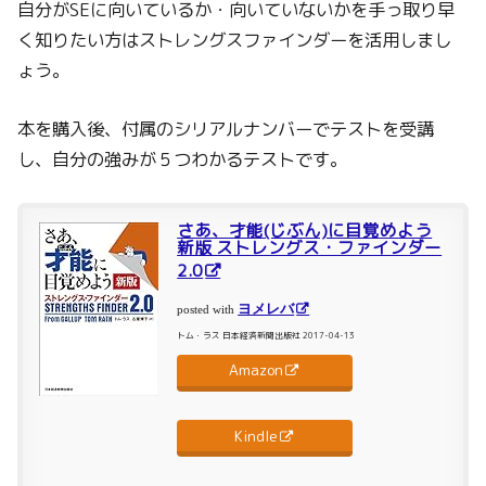
自分がSEに向いているか・向いていないかを手っ取り早
く知りたい方はストレングスファインダーを活用しまし
ょう。
本を購入後、付属のシリアルナンバーでテストを受講
し、自分の強みが５つわかるテストです。
さあ、才能(じぶん)に目覚めよう
新版 ストレングス・ファインダー
2.0
ヨメレバ
posted with
トム・ラス 日本経済新聞出版社 2017-04-13
Amazon
Kindle