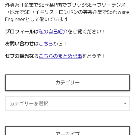
外資系IT企業でSE→某P国でブリッジSE→フリーランス
→地元でSE→イギリス・ロンドンの英系企業でSoftware
Engineerとして働いています
プロフィール
は
私の自己紹介
をご覧ください！
お問い合わせ
は
こちら
から！
セブの観光なら
こちらのまとめ記事
をどうぞ！
カテゴリー
アーカイブ