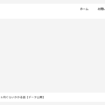
ホーム
お問
３ヵ月ぐらいかかる話【データ公開】