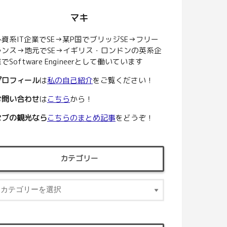
マキ
外資系IT企業でSE→某P国でブリッジSE→フリー
ランス→地元でSE→イギリス・ロンドンの英系企
でSoftware Engineerとして働いています
プロフィール
は
私の自己紹介
をご覧ください！
お問い合わせ
は
こちら
から！
セブの観光なら
こちらのまとめ記事
をどうぞ！
カテゴリー